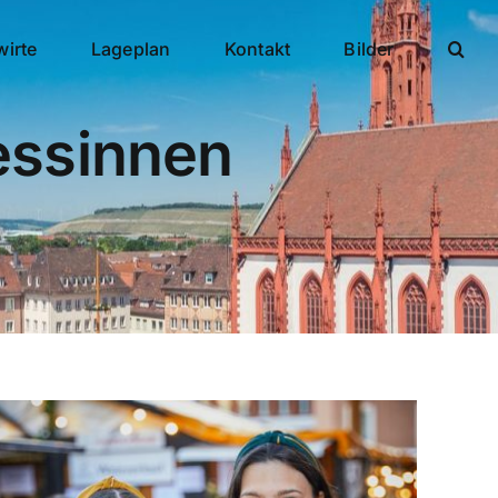
wirte
Lageplan
Kontakt
Bilder
essinnen