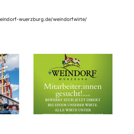
eindorf-wuerzburg.de/weindorfwirte/
r:innen
Single-Abend am
ht!
03. Juni 2026