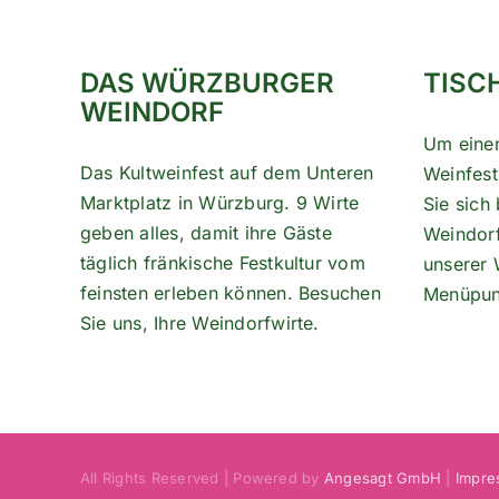
DAS WÜRZBURGER
TISC
WEINDORF
Um eine
Das Kultweinfest auf dem Unteren
Weinfest
Marktplatz in Würzburg. 9 Wirte
Sie sich 
geben alles, damit ihre Gäste
Weindorf-
täglich fränkische Festkultur vom
unserer 
feinsten erleben können. Besuchen
Menüpu
Sie uns, Ihre Weindorfwirte.
All Rights Reserved | Powered by
Angesagt GmbH
|
Impre