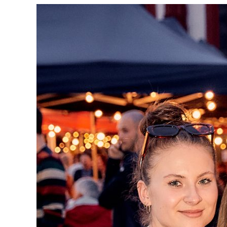
Zeige
grösseres
Bild