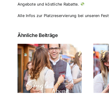
Angebote und köstliche Rabatte.
Alle Infos zur Platzreservierung bei unseren Fest
Ähnliche Beiträge
Prinzessinnen-
 am
Abend am 02. Juni
26
2026