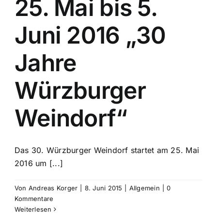
25. Mai bis 5.
Juni 2016 „30
Jahre
Würzburger
Weindorf“
Das 30. Würzburger Weindorf startet am 25. Mai
2016 um [...]
Von
Andreas Korger
|
8. Juni 2015
|
Allgemein
|
0
Kommentare
Weiterlesen