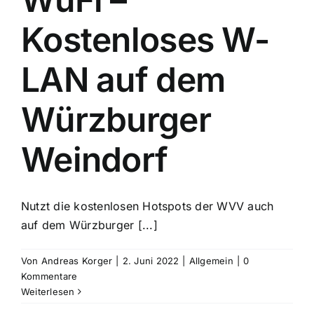
Kostenloses W-
LAN auf dem
Würzburger
Weindorf
Nutzt die kostenlosen Hotspots der WVV auch
auf dem Würzburger [...]
Von
Andreas Korger
|
2. Juni 2022
|
Allgemein
|
0
Kommentare
Weiterlesen