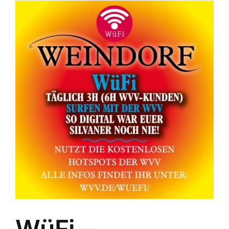
WüFi –