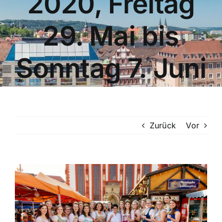
2020, Freitag
29. Mai bis
Sonntag 7. Juni
Zurück
Vor
Zeige
grösseres
Bild