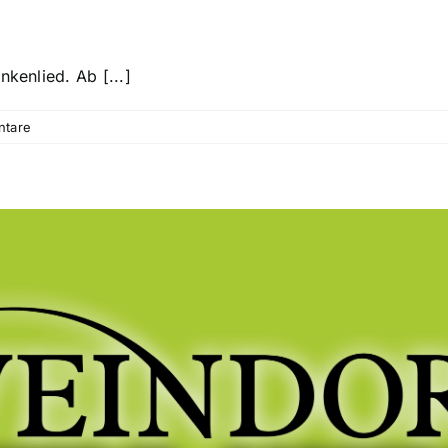
nkenlied. Ab [...]
ntare