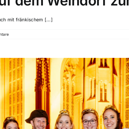
auf dem Weindorf z
uch mit fränkischem [...]
ntare