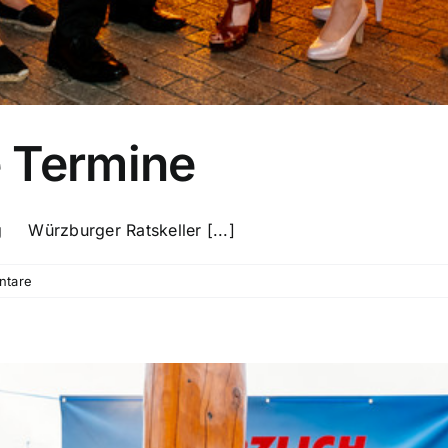
 Termine
ürzburger Ratskeller [...]
ntare