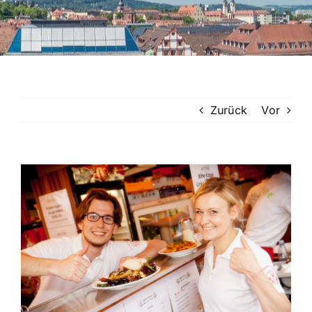
Zurück
Vor
Zeige
grösseres
Bild