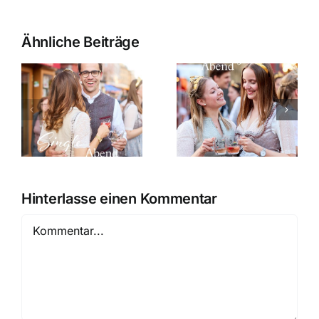
Ähnliche Beiträge
Prinzessinnen-
Studi-
m
Abend am
Abend am
02. Juni
01. Juni
2026
2026
Hinterlasse einen Kommentar
Kommentar