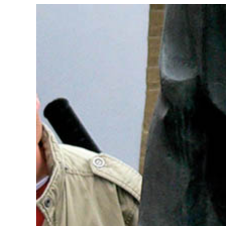
Zeige
grösseres
Bild