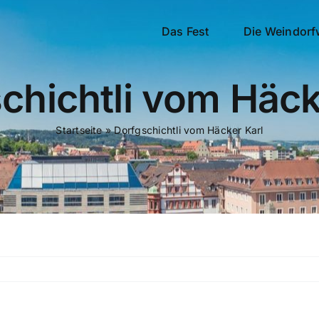
Das Fest
Die Weindorf
chichtli vom Häck
Startseite
»
Dorfgschichtli vom Häcker Karl