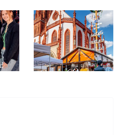
er
Single-Abend am
gramm
03. Juni 2026
6