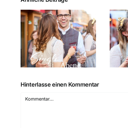
Prinzessinnen-
 am
Abend am 02. Juni
26
2026
Hinterlasse einen Kommentar
Kommentar