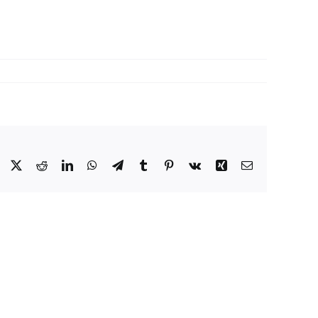
Facebook
X
Reddit
LinkedIn
WhatsApp
Telegram
Tumblr
Pinterest
Vk
Xing
E-
Mail