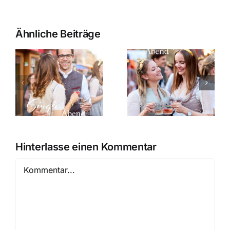
Ähnliche Beiträge
Prinzessinnen-
Studi-
m
Abend am
Abend am
02. Juni
01. Juni
2026
2026
Hinterlasse einen Kommentar
Kommentar