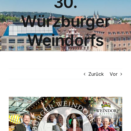
30.
Würzburger
Weindorfs
Zurück
Vor
Zeige
grösseres
Bild